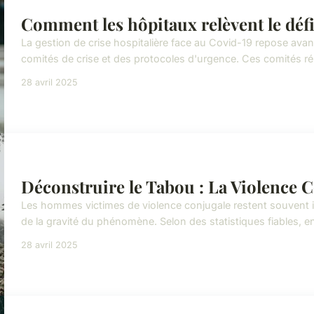
Comment les hôpitaux relèvent le déf
La gestion de crise hospitalière face au Covid-19 repose ava
comités de crise et des protocoles d'urgence. Ces comités réu
28 avril 2025
Déconstruire le Tabou : La Violence
Les hommes victimes de violence conjugale restent souvent in
de la gravité du phénomène. Selon des statistiques fiables, e
28 avril 2025