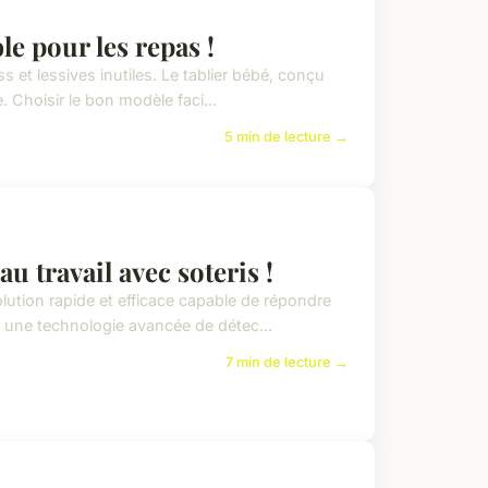
le pour les repas !
 et lessives inutiles. Le tablier bébé, conçu
. Choisir le bon modèle faci...
5 min de lecture →
u travail avec soteris !
olution rapide et efficace capable de répondre
 une technologie avancée de détec...
7 min de lecture →