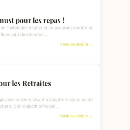
must pour les repas !
 en limitant les dégâts et en assurant confort et
nfluencent directement ...
7 min de lecture →
ur les Retraites
gislative majeure visant à adapter le système de
els. Son objectif principal ...
9 min de lecture →