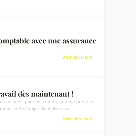
 comptable avec une assurance
9 min de lecture →
ravail dès maintenant !
ations animées par des experts, comme pompiers
ie, cette équipe diversifiée rép...
2 min de lecture →