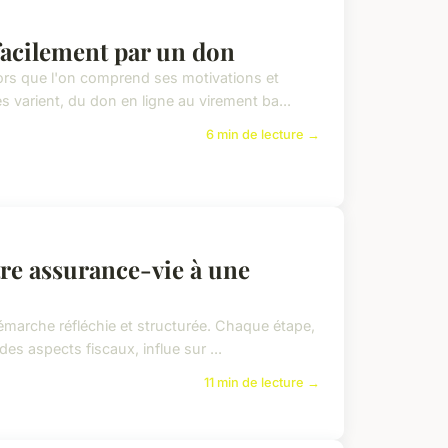
facilement par un don
lors que l'on comprend ses motivations et
varient, du don en ligne au virement ba...
6 min de lecture →
tre assurance-vie à une
marche réfléchie et structurée. Chaque étape,
es aspects fiscaux, influe sur ...
11 min de lecture →