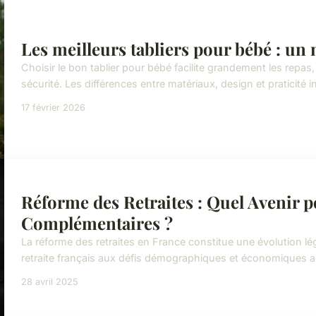
Les meilleurs tabliers pour bébé : un 
Choisir le bon tablier pour bébé facilite grandement les repas,
sécurité. Les différences entre matériaux, design et praticité i
17 février 2026
Réforme des Retraites : Quel Avenir po
Complémentaires ?
La réforme des retraites en France constitue une évolution lé
retraite français aux défis démographiques et économiques actu
28 avril 2025