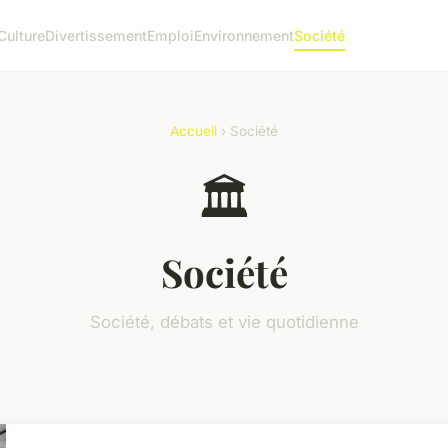
Culture
Divertissement
Emploi
Environnement
Société
Accueil
› Société
🏛️
Société
Société, débats et vie quotidienne