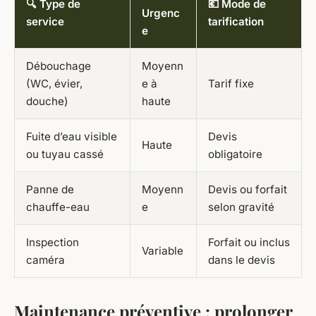
🔍 Type de
💶 Mode de
Urgenc
service
tarification
e
Débouchage
Moyenn
(WC, évier,
e à
Tarif fixe
douche)
haute
Fuite d’eau visible
Devis
Haute
ou tuyau cassé
obligatoire
Panne de
Moyenn
Devis ou forfait
chauffe-eau
e
selon gravité
Inspection
Forfait ou inclus
Variable
caméra
dans le devis
Maintenance préventive : prolonger