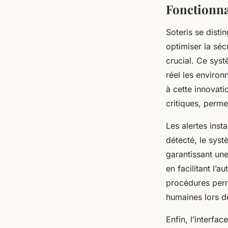
Fonctionnal
Soteris se dist
optimiser la séc
crucial. Ce syst
réel les enviro
à cette innovatio
critiques, perme
Les alertes inst
détecté, le sys
garantissant une
en facilitant l’
procédures perm
humaines lors d
Enfin, l’interfac