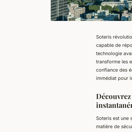
Soteris révoluti
capable de répo
technologie avan
transforme les e
confiance des é
immédiat pour in
Découvrez 
instantan
Soteris est une
matière de sécur