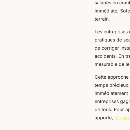
salariés en comb
immédiate, Soter
terrain.
Les entreprises 
pratiques de séc
de corriger inst
accidents. En tr
mesurable de leu
Cette approche n
temps précieux. 
immédiatement là
entreprises gagn
de tous. Pour ap
apporte,
cliquez