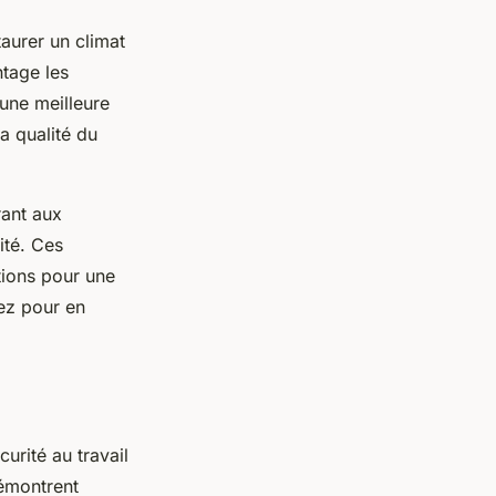
staurer un climat
tage les
 une meilleure
la qualité du
rant aux
ité. Ces
ctions pour une
ez pour en
urité au travail
démontrent