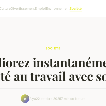
Culture
Divertissement
Emploi
Environnement
Société
SOCIÉTÉ
iorez instantanéme
té au travail avec so
Alya
22 octobre 2025
7 min de lecture
A