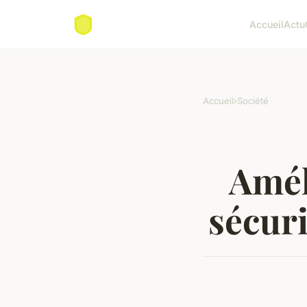
Accueil
Actu
Accueil
›
Société
Amél
sécuri