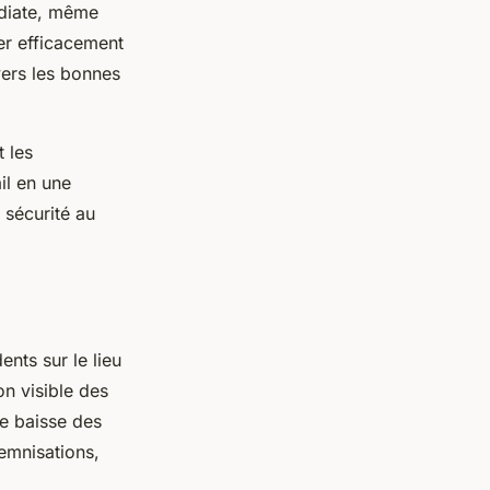
édiate, même
rer efficacement
vers les bonnes
 les
il en une
 sécurité au
ents sur le lieu
on visible des
te baisse des
demnisations,