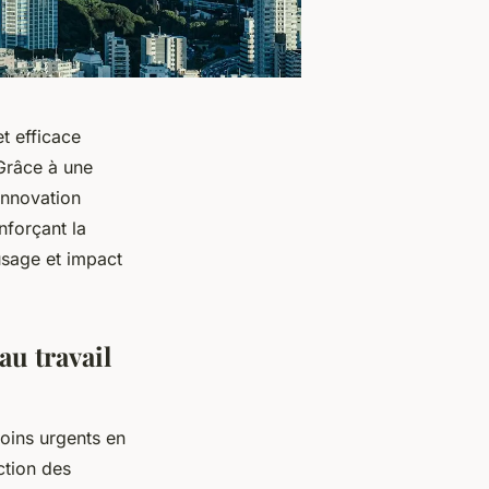
et efficace
Grâce à une
innovation
nforçant la
usage et impact
u travail
oins urgents en
ction des