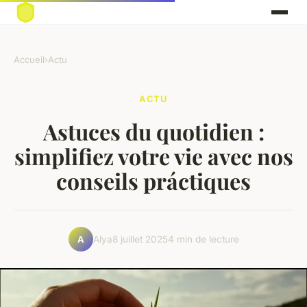
Accueil
›
Actu
ACTU
Astuces du quotidien :
simplifiez votre vie avec nos
conseils práctiques
Alya
8 juillet 2025
4 min de lecture
A